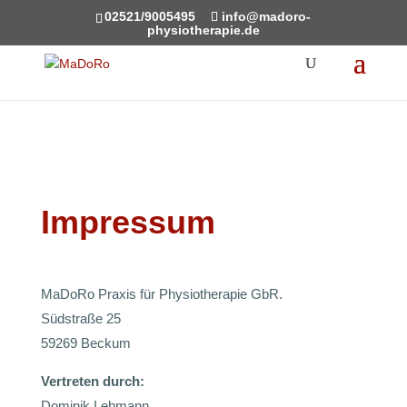
02521/9005495
info@madoro-
physiotherapie.de
Impressum
MaDoRo Praxis für Physiotherapie GbR.
Südstraße 25
59269 Beckum
Vertreten durch:
Dominik Lehmann